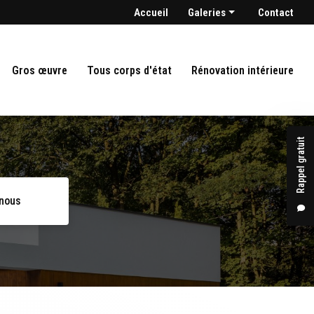
condaire
Accueil
Galeries
Contact
Maçonnerie
Gros oeuvre
Gros œuvre
Tous corps d'état
Rénovation intérieure
Tout corps d'état
Rénovation intérieure
Rappel gratuit
-nous