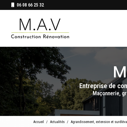
Aller
06 08 66 25 32
au
Navigation principale
contenu
principal
Entreprise de co
Maçonnerie, gr
Accueil
Actualités
Agrandissement, extension et surélév