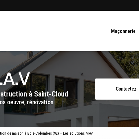
Navigation se
Maçonnerie
Contactez
nstruction
à Saint-Cloud
os oeuvre, rénovation
ation de maison à Bois-Colombes (92) – Les solutions MAV