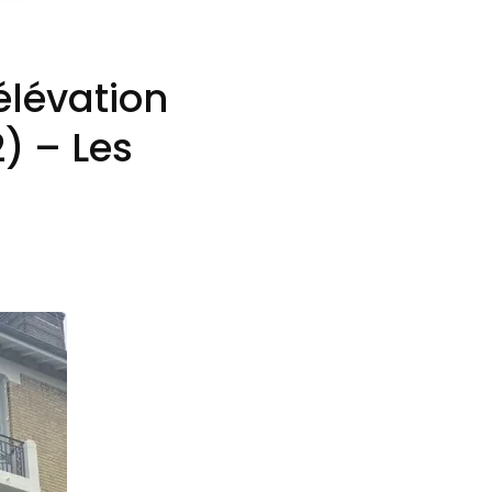
élévation
) – Les