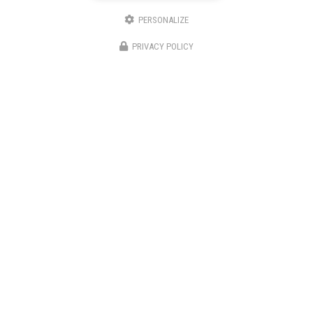
PERSONALIZE
PRIVACY POLICY
Entreprise de construction à Saint-Cloud
06 08 66 25 32
24h/24
7j/7
Envoyez un message