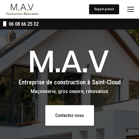
Aller
au
Rappel gratuit
contenu
principal
06 08 66 25 32
Entreprise de construction
à Saint-Cloud
Maçonnerie, gros oeuvre, rénovation
Contactez-nous