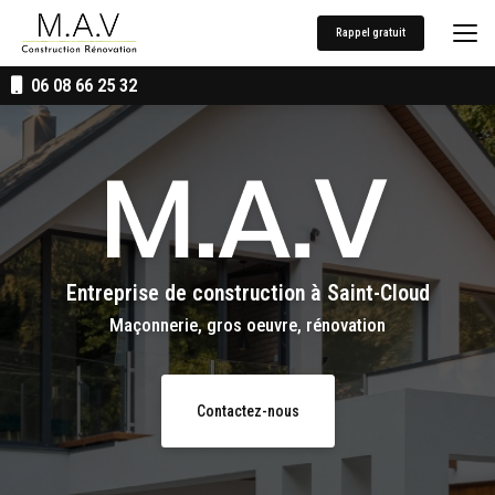
Aller
au
Rappel gratuit
contenu
principal
06 08 66 25 32
Entreprise de construction
à Saint-Cloud
Maçonnerie, gros oeuvre, rénovation
Contactez-nous