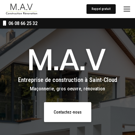
Aller
au
Rappel gratuit
contenu
principal
06 08 66 25 32
Entreprise de construction
à Saint-Cloud
Maçonnerie, gros oeuvre, rénovation
Contactez-nous