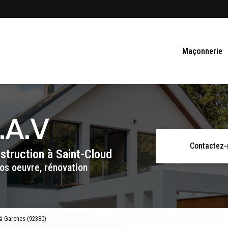
Navigation se
Maçonnerie
Contactez
nstruction
à Saint-Cloud
os oeuvre, rénovation
 à Garches (92380)