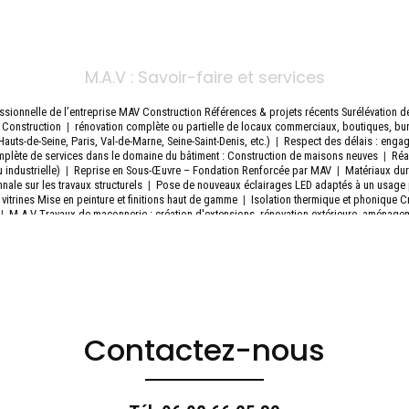
M.A.V : Savoir-faire et services
essionnelle de l’entreprise MAV Construction Références & projets récents Surélévation 
 Construction
|
rénovation complète ou partielle de locaux commerciaux, boutiques, 
(Hauts-de-Seine, Paris, Val-de-Marne, Seine-Saint-Denis, etc.)
|
Respect des délais : engag
plète de services dans le domaine du bâtiment : Construction de maisons neuves
|
Réa
 industrielle)
|
Reprise en Sous-Œuvre – Fondation Renforcée par MAV
|
Matériaux dura
ale sur les travaux structurels
|
Pose de nouveaux éclairages LED adaptés à un usage 
 vitrines Mise en peinture et finitions haut de gamme
|
Isolation thermique et phonique C
|
M.A.V Travaux de maçonnerie : création d'extensions, rénovation extérieure, aménagem
tion intérieure complète d'une maison individuelle à Saint-Cloud
|
Dépose des revêtement
eau d’eau Réfection complète des sols,
|
Rénovation complète de maisons et appartements
n est une entreprise du bâtiment tout corps d'état, scialisée dans : Grospé œuvre & ma
tion de toitures, isolation, étanchéité
|
Suivi de chantier rigoureux avec un interlocuteur
exploitation
|
Création de planchers béton ou bois Travaux de second œuvre (plomberie, 
peinture)
Contactez-nous