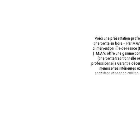
Voici une présentation prof
charpente en bois – Par MAV
d’intervention : Île-de-France 
|
M.A.V. offre une gamme com
(charpente traditionnelle ou
professionnelle Garantie décenn
menuiseries intérieures et
sanitaires et espace cuisine
construction pour une rénova
aux normes électriques et rés
au plafond)
|
MAV Constructio
Rénovation de toiture : réfec
adaptation aux contraintes d’