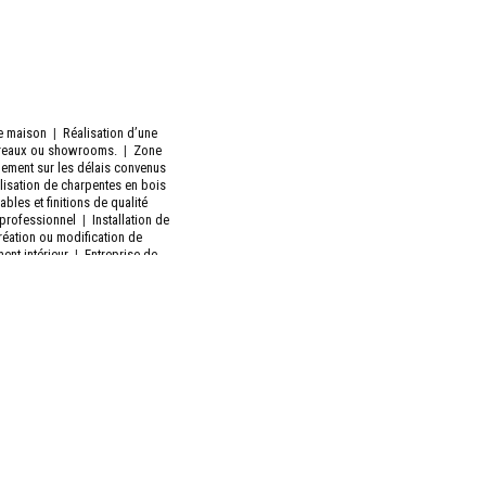
de maison
|
Réalisation d’une
bureaux ou showrooms.
|
Zone
ement sur les délais convenus
lisation de charpentes en bois
bles et finitions de qualité
professionnel
|
Installation de
réation ou modification de
ent intérieur
|
Entreprise de
s et cloisons existants Mise
 (intérieur / extérieur, du sol
çonnerie générale
|
Entreprise
 unique Respect des délais et
électricité, placo, carrelage,