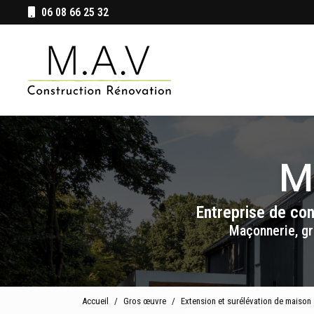
Aller
06 08 66 25 32
au
Navigation principale
contenu
principal
Entreprise de co
Maçonnerie, gr
Accueil
Gros œuvre
Extension et surélévation de maison