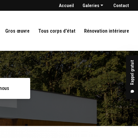
condaire
Accueil
Galeries
Contact
Maçonnerie
Gros oeuvre
Gros œuvre
Tous corps d'état
Rénovation intérieure
Tout corps d'état
Rénovation intérieure
Rappel gratuit
-nous