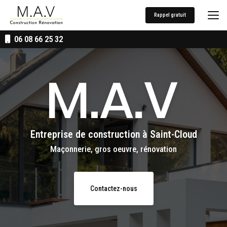
Aller
au
Rappel gratuit
contenu
principal
06 08 66 25 32
Entreprise de construction
à Saint-Cloud
Maçonnerie, gros oeuvre, rénovation
Contactez-nous