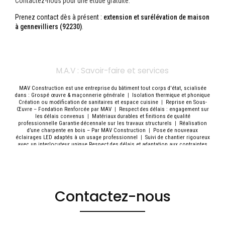
Contactez-nous pour une étude gratuite.
Prenez contact dès à présent :
extension et surélévation de maison
à gennevilliers (92230)
.
M.A.V : Savoir-faire et services
MAV Construction est une entreprise du bâtiment tout corps d'état, scialisée
dans : Grospé œuvre & maçonnerie générale
|
Isolation thermique et phonique
Création ou modification de sanitaires et espace cuisine
|
Reprise en Sous-
Œuvre – Fondation Renforcée par MAV
|
Respect des délais : engagement sur
les délais convenus
|
Matériaux durables et finitions de qualité
professionnelle Garantie décennale sur les travaux structurels
|
Réalisation
d’une charpente en bois – Par MAV Construction
|
Pose de nouveaux
éclairages LED adaptés à un usage professionnel
|
Suivi de chantier rigoureux
avec un interlocuteur unique Respect des délais et adaptation aux contraintes
d’exploitation
|
Zone d’intervention : Île-de-France (Hauts-de-Seine, Paris, Val-
de-Marne, Seine-Saint-Denis, etc.)
|
Entreprise de construction pour une
rénovation intérieure complète d'une maison individuelle à Saint-Cloud
|
Installation de menuiseries intérieures et vitrines Mise en peinture et finitions
haut de gamme
|
Entreprise Rénovation de toiture : réfection de toitures,
isolation, étanchéité
|
rénovation complète ou partielle de locaux
Contactez-nous
commerciaux, boutiques, bureaux ou showrooms.
|
M.A.V Travaux de
maçonnerie : création d'extensions, rénovation extérieure, aménagement
intérieur
|
Dépose des revêtements et cloisons existants Mise aux normes
électriques et réseau d’eau Réfection complète des sols,
|
Réalisation de
charpentes en bois (charpente traditionnelle ou industrielle)
|
Voici une