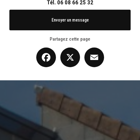
Tél.
06 08 66 25 32
présentation professionnelle de l’entreprise MAV Construction Références &
projets récents Surélévation de maison
|
M.A.V. offre une gamme complète de
services dans le domaine du bâtiment : Construction de maisons neuves
|
Rénovation complète de maisons et appartements (intérieur / extérieur, du sol
Envoyer un message
au plafond)
|
Création de planchers béton ou bois Travaux de second œuvre
(plomberie, électricité, placo, carrelage, peinture)
Partagez cette page
Facebook
X
Email