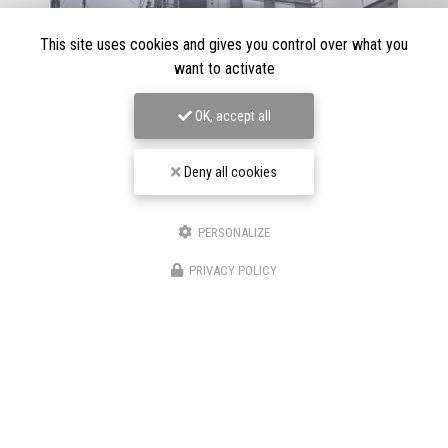
This site uses cookies and gives you control over what you
want to activate
OK, accept all
Deny all cookies
PERSONALIZE
08/02/2026
PRIVACY POLICY
Extension et surélévation de maison à
Nanterre (92)
L’
extension et la surélévation de maison à Nanterre (92)
sont des solutions idéales pour agrandir votre habitation
sans déménager. Dans une commune…
Toute l'actualité