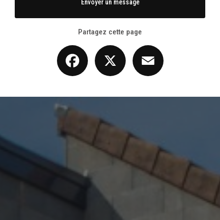
Envoyer un message
toitures, isolation, étanchéité
|
rénovation complète ou partielle de locaux
commerciaux, boutiques, bureaux ou showrooms.
Partagez cette page
Facebook
X
Email