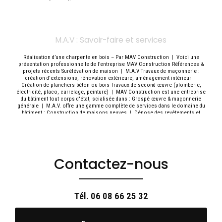
M.A.V : Savoir-faire et services
Réalisation d’une charpente en bois – Par MAV Construction
|
Voici une
présentation professionnelle de l’entreprise MAV Construction Références &
projets récents Surélévation de maison
|
M.A.V Travaux de maçonnerie :
création d'extensions, rénovation extérieure, aménagement intérieur
|
Création de planchers béton ou bois Travaux de second œuvre (plomberie,
électricité, placo, carrelage, peinture)
|
MAV Construction est une entreprise
du bâtiment tout corps d'état, scialisée dans : Grospé œuvre & maçonnerie
générale
|
M.A.V. offre une gamme complète de services dans le domaine du
bâtiment : Construction de maisons neuves
|
Dépose des revêtements et
cloisons existants Mise aux normes électriques et réseau d’eau Réfection
complète des sols,
|
Entreprise de construction pour une rénovation
intérieure complète d'une maison individuelle à Saint-Cloud
|
Respect des
délais : engagement sur les délais convenus
|
Installation de menuiseries
intérieures et vitrines Mise en peinture et finitions haut de gamme
|
Zone
d’intervention : Île-de-France (Hauts-de-Seine, Paris, Val-de-Marne, Seine-Saint-
Contactez-nous
Denis, etc.)
|
Réalisation de charpentes en bois (charpente traditionnelle ou
industrielle)
|
Rénovation complète de maisons et appartements (intérieur /
extérieur, du sol au plafond)
|
Matériaux durables et finitions de qualité
professionnelle Garantie décennale sur les travaux structurels
|
Isolation
thermique et phonique Création ou modification de sanitaires et espace
Tél.
06 08 66 25 32
cuisine
|
Pose de nouveaux éclairages LED adaptés à un usage professionnel
|
Suivi de chantier rigoureux avec un interlocuteur unique Respect des délais
et adaptation aux contraintes d’exploitation
|
Reprise en Sous-Œuvre –
Fondation Renforcée par MAV
|
Entreprise Rénovation de toiture : réfection de