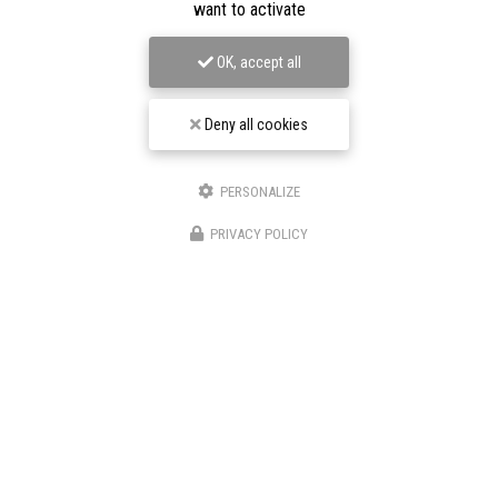
want to activate
OK, accept all
Deny all cookies
08/02/2026
PERSONALIZE
Extension et surélévation de maison à
Nanterre (92)
PRIVACY POLICY
L’
extension et la surélévation de maison à Nanterre (92)
sont des solutions idéales pour agrandir votre habitation
sans déménager. Dans une commune…
Toute l'actualité