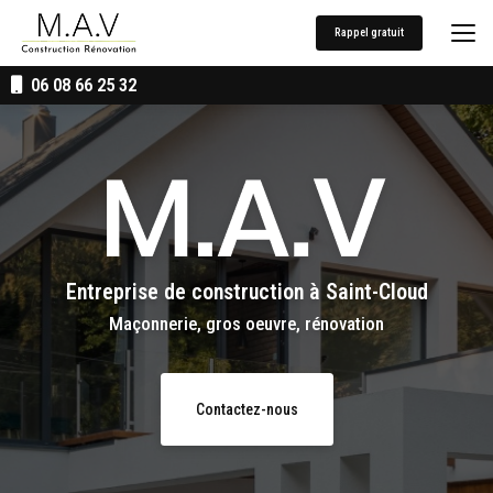
Aller
au
Rappel gratuit
contenu
principal
06 08 66 25 32
Entreprise de construction
à Saint-Cloud
Maçonnerie, gros oeuvre, rénovation
Contactez-nous