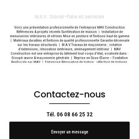
M.A.V : Savoir-faire et services
Voici une présentation professionnelle de l’entreprise MAV Construction
Références & projets récents Surélévation de maison
|
Installation de
menuiseries intérieures et vitrines Mise en peinture et finitions haut de gamme
|
Matériaux durables et finitions de qualité professionnelle Garantie décennale
sur les travaux structurels
|
M.A.V Travaux de maçonnerie : création
d'extensions, rénovation extérieure, aménagement intérieur
|
MAV
Construction est une entreprise du bâtiment tout corps d'état, scialisée dans :
Grospé œuvre & maçonnerie générale
|
Reprise en Sous-Œuvre – Fondation
Renforcée par MAV
|
Entreprise Rénovation de toiture : réfection de toitures,
isolation, étanchéité
|
Suivi de chantier rigoureux avec un interlocuteur unique
Respect des délais et adaptation aux contraintes d’exploitation
|
M.A.V. offre
une gamme complète de services dans le domaine du bâtiment : Construction
de maisons neuves
|
Création de planchers béton ou bois Travaux de second
œuvre (plomberie, électricité, placo, carrelage, peinture)
|
Isolation thermique
et phonique Création ou modification de sanitaires et espace cuisine
|
Contactez-nous
rénovation complète ou partielle de locaux commerciaux, boutiques, bureaux
ou showrooms.
|
Réalisation de charpentes en bois (charpente traditionnelle
ou industrielle)
|
Réalisation d’une charpente en bois – Par MAV Construction
|
Pose de nouveaux éclairages LED adaptés à un usage professionnel
|
Rénovation complète de maisons et appartements (intérieur / extérieur, du sol
Tél.
06 08 66 25 32
au plafond)
|
Zone d’intervention : Île-de-France (Hauts-de-Seine, Paris, Val-de-
Marne, Seine-Saint-Denis, etc.)
|
Entreprise de construction pour une
rénovation intérieure complète d'une maison individuelle à Saint-Cloud
|
Dépose des revêtements et cloisons existants Mise aux normes électriques et
Envoyer un message
réseau d’eau Réfection complète des sols,
|
Respect des délais : engagement
sur les délais convenus