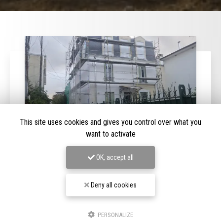
This site uses cookies and gives you control over what you
want to activate
OK, accept all
08/02/2026
Extension et surélévation de maison à
Deny all cookies
Nanterre (92)
L’
extension et la surélévation de maison à Nanterre (92)
PERSONALIZE
sont des solutions idéales pour agrandir votre habitation