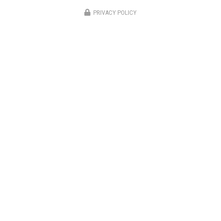
sans déménager. Dans une commune…
PRIVACY POLICY
Toute l'actualité
Entreprise de construction à Saint-Cloud
06 08 66 25 32