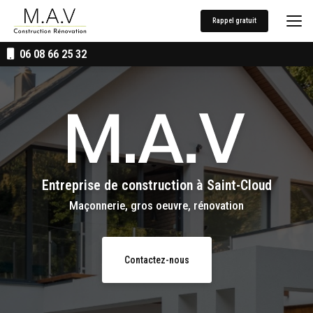
Aller
au
Rappel gratuit
contenu
principal
06 08 66 25 32
Entreprise de construction
à Saint-Cloud
Maçonnerie, gros oeuvre, rénovation
Contactez-nous