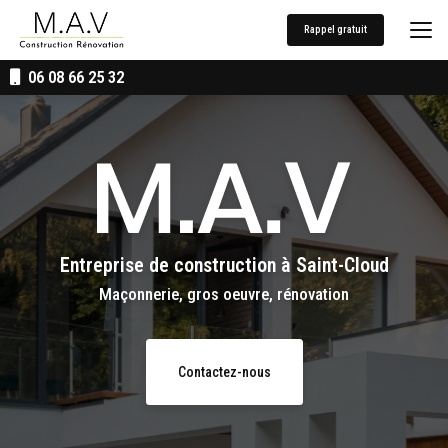
Aller
au
Rappel gratuit
contenu
principal
06 08 66 25 32
Entreprise de construction
à Saint-Cloud
Maçonnerie, gros oeuvre, rénovation
Contactez-nous