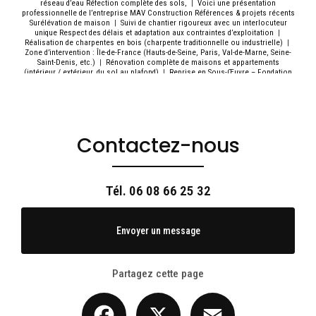
réseau d’eau Réfection complète des sols,
|
Voici une présentation
professionnelle de l’entreprise MAV Construction Références & projets récents
Surélévation de maison
|
Suivi de chantier rigoureux avec un interlocuteur
unique Respect des délais et adaptation aux contraintes d’exploitation
|
Réalisation de charpentes en bois (charpente traditionnelle ou industrielle)
|
Zone d’intervention : Île-de-France (Hauts-de-Seine, Paris, Val-de-Marne, Seine-
Saint-Denis, etc.)
|
Rénovation complète de maisons et appartements
(intérieur / extérieur, du sol au plafond)
|
Reprise en Sous-Œuvre – Fondation
Renforcée par MAV
|
Installation de menuiseries intérieures et vitrines Mise
en peinture et finitions haut de gamme
|
Création de planchers béton ou bois
Travaux de second œuvre (plomberie, électricité, placo, carrelage, peinture)
|
MAV Construction est une entreprise du bâtiment tout corps d'état, scialisée
dans : Grospé œuvre & maçonnerie générale
|
rénovation complète ou
partielle de locaux commerciaux, boutiques, bureaux ou showrooms.
|
Contactez-nous
Réalisation d’une charpente en bois – Par MAV Construction
|
Entreprise
Rénovation de toiture : réfection de toitures, isolation, étanchéité
|
M.A.V
Travaux de maçonnerie : création d'extensions, rénovation extérieure,
aménagement intérieur
|
Entreprise de construction pour une rénovation
intérieure complète d'une maison individuelle à Saint-Cloud
|
Respect des
Tél.
06 08 66 25 32
délais : engagement sur les délais convenus
|
Pose de nouveaux éclairages
LED adaptés à un usage professionnel
|
Matériaux durables et finitions de
qualité professionnelle Garantie décennale sur les travaux structurels
|
Isolation thermique et phonique Création ou modification de sanitaires et
Envoyer un message
espace cuisine
|
M.A.V. offre une gamme complète de services dans le
domaine du bâtiment : Construction de maisons neuves
Partagez cette page
Facebook
X
Email