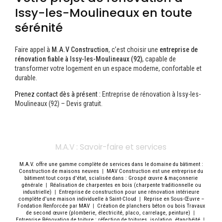
Issy-les-Moulineaux en toute
sérénité
Faire appel à
M.A.V Construction
, c’est choisir une
entreprise de
rénovation fiable à Issy-les-Moulineaux (92)
, capable de
transformer votre logement en un espace moderne, confortable et
durable.
Prenez contact dès à présent :
Entreprise de rénovation à Issy-les-
Moulineaux (92) – Devis gratuit.
M.A.V : Savoir-faire et services
M.A.V. offre une gamme complète de services dans le domaine du bâtiment :
Construction de maisons neuves
|
MAV Construction est une entreprise du
bâtiment tout corps d'état, scialisée dans : Grospé œuvre & maçonnerie
générale
|
Réalisation de charpentes en bois (charpente traditionnelle ou
industrielle)
|
Entreprise de construction pour une rénovation intérieure
complète d'une maison individuelle à Saint-Cloud
|
Reprise en Sous-Œuvre –
Fondation Renforcée par MAV
|
Création de planchers béton ou bois Travaux
de second œuvre (plomberie, électricité, placo, carrelage, peinture)
|
Entreprise Rénovation de toiture : réfection de toitures, isolation, étanchéité
|