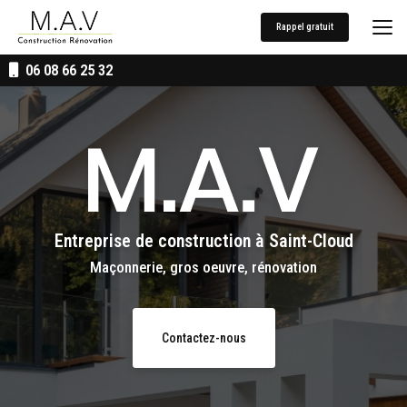
Aller
au
Rappel gratuit
contenu
principal
06 08 66 25 32
Entreprise de construction
à Saint-Cloud
Maçonnerie, gros oeuvre, rénovation
Contactez-nous