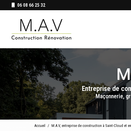
Aller
06 08 66 25 32
au
Navigation principale
contenu
principal
Entreprise de co
Maçonnerie, gr
Accueil
M.A.V, entreprise de construction à Saint-Cloud et e