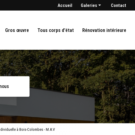
condaire
Accueil
Galeries
Contact
Maçonnerie
Gros oeuvre
Gros œuvre
Tous corps d'état
Rénovation intérieure
Tout corps d'état
Rénovation intérieure
-nous
ndividuelle à Bois-Colombes - M.A.V