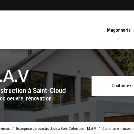
Navigation se
Maçonnerie
Contactez
nstruction
à Saint-Cloud
os oeuvre, rénovation
nvirons
Entreprise de construction à Bois-Colombes - M.A.V
Construire maison i