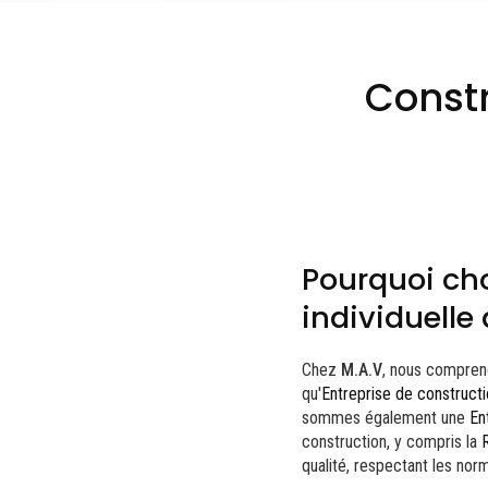
Constr
Pourquoi cho
individuell
Chez
M.A.V
, nous compre
qu'
Entreprise de construct
sommes également une
En
construction, y compris la
qualité, respectant les nor