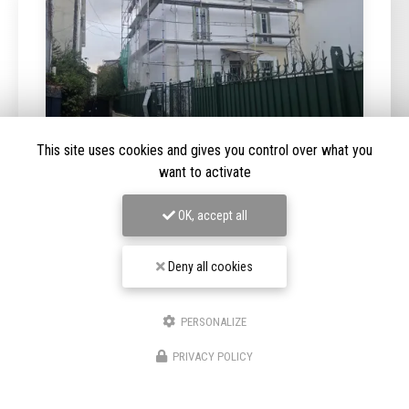
This site uses cookies and gives you control over what you
want to activate
08/02/2026
OK, accept all
Extension et surélévation de maison à
Nanterre (92)
Deny all cookies
L’
extension et la surélévation de maison à Nanterre (92)
sont des solutions idéales pour agrandir votre habitation
sans déménager. Dans une commune…
PERSONALIZE
Toute l'actualité
PRIVACY POLICY