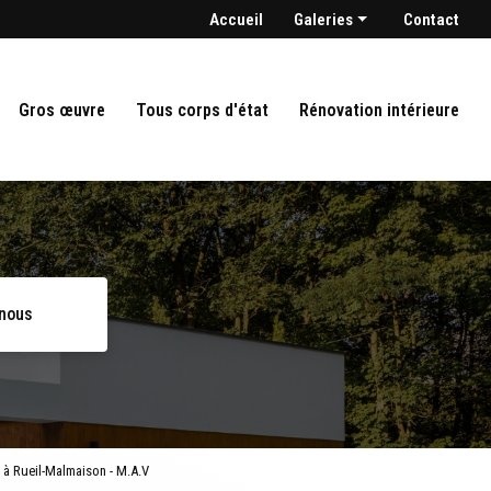
condaire
Accueil
Galeries
Contact
Maçonnerie
Gros oeuvre
Gros œuvre
Tous corps d'état
Rénovation intérieure
Tout corps d'état
Rénovation intérieure
-nous
 à Rueil-Malmaison - M.A.V