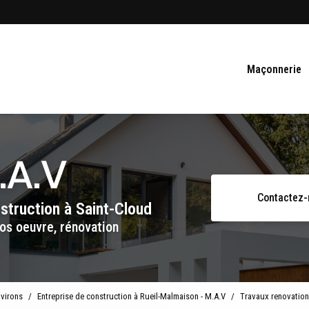
Navigation se
Maçonnerie
Contactez
nstruction
à Saint-Cloud
os oeuvre, rénovation
nvirons
Entreprise de construction à Rueil-Malmaison - M.A.V
Travaux renovation