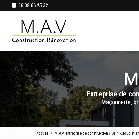
Aller
06 08 66 25 32
au
Navigation principale
contenu
principal
Entreprise de co
Maçonnerie, gr
Accueil
M.A.V, entreprise de construction à Saint-Cloud et e